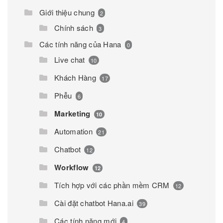
Giới thiệu chung
2
Chính sách
3
Các tính năng của Hana
0
Live chat
10
Khách Hàng
17
Phễu
6
Marketing
10
Automation
21
Chatbot
12
Workflow
12
Tích hợp với các phần mềm CRM
12
Cài đặt chatbot Hana.ai
39
Các tính năng mới
4