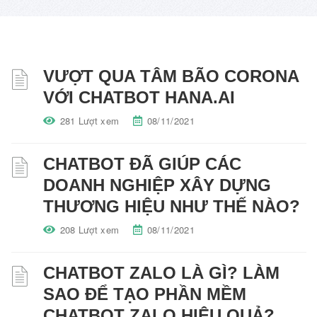
VƯỢT QUA TÂM BÃO CORONA
VỚI CHATBOT HANA.AI
281 Lượt xem
08/11/2021
CHATBOT ĐÃ GIÚP CÁC
DOANH NGHIỆP XÂY DỰNG
THƯƠNG HIỆU NHƯ THẾ NÀO?
208 Lượt xem
08/11/2021
CHATBOT ZALO LÀ GÌ? LÀM
SAO ĐỂ TẠO PHẦN MỀM
CHATBOT ZALO HIỆU QUẢ?