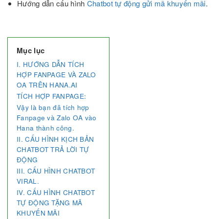
Hướng dẫn cấu hình
Chatbot tự động gửi mã khuyến mãi
.
Mục lục
I. HƯỚNG DẪN TÍCH
HỢP FANPAGE VÀ ZALO
OA TRÊN HANA.AI
TÍCH HỢP FANPAGE:
Vậy là bạn đã tích hợp
Fanpage và Zalo OA vào
Hana thành công.
II. CẤU HÌNH KỊCH BẢN
CHATBOT TRẢ LỜI TỰ
ĐỘNG
III. CẤU HÌNH CHATBOT
VIRAL.
IV. CẤU HÌNH CHATBOT
TỰ ĐỘNG TẶNG MÃ
KHUYẾN MÃI