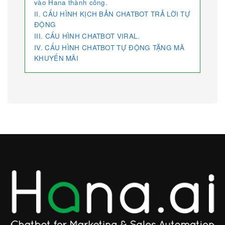
vào Hana thành công.
II. CẤU HÌNH KỊCH BẢN CHATBOT TRẢ LỜI TỰ
ĐỘNG
III. CẤU HÌNH CHATBOT VIRAL.
IV. CẤU HÌNH CHATBOT TỰ ĐỘNG TẶNG MÃ
KHUYẾN MÃI