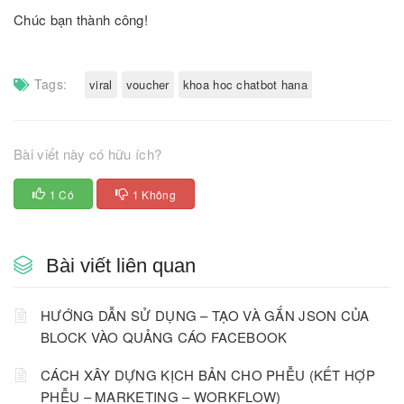
Chúc bạn thành công!
Tags:
viral
voucher
khoa hoc chatbot hana
Bài viết này có hữu ích?
1 Có
1 Không
Bài viết liên quan
HƯỚNG DẪN SỬ DỤNG – TẠO VÀ GẮN JSON CỦA
BLOCK VÀO QUẢNG CÁO FACEBOOK
CÁCH XÂY DỰNG KỊCH BẢN CHO PHỄU (KẾT HỢP
PHỄU – MARKETING – WORKFLOW)