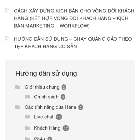
CÁCH XÂY DỰNG KỊCH BẢN CHO VÒNG ĐỜI KHÁCH
HÀNG (KẾT HỢP VÒNG ĐỜI KHÁCH HÀNG – KỊCH
BẢN MARKETING – WORKFLOW)
HƯỚNG DẪN SỬ DỤNG – CHẠY QUẢNG CÁO THEO
TỆP KHÁCH HÀNG CÓ SẴN
Hướng dẫn sử dụng
Giới thiệu chung
2
Chính sách
3
Các tính năng của Hana
0
Live chat
10
Khách Hàng
17
Phễu
6