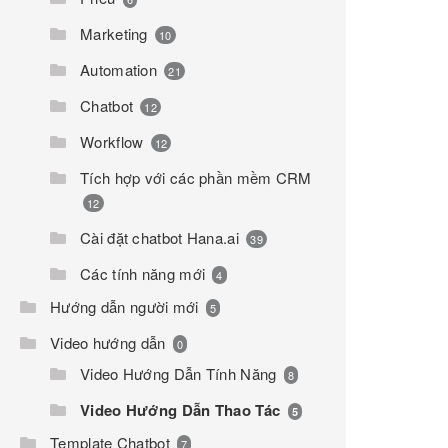
Marketing
10
Automation
21
Chatbot
12
Workflow
12
Tích hợp với các phần mềm CRM
12
Cài đặt chatbot Hana.ai
39
Các tính năng mới
4
Hướng dẫn người mới
5
Video hướng dẫn
0
Video Hướng Dẫn Tính Năng
8
Video Hướng Dẫn Thao Tác
5
Template Chatbot
7