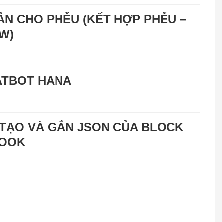
ẢN CHO PHỄU (KẾT HỢP PHỄU –
W)
ATBOT HANA
TẠO VÀ GẮN JSON CỦA BLOCK
BOOK