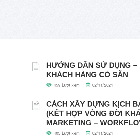
HƯỚNG DẪN SỬ DỤNG –
KHÁCH HÀNG CÓ SẴN
459 Lượt xem
02/11/2021
CÁCH XÂY DỰNG KỊCH B
(KẾT HỢP VÒNG ĐỜI KHÁ
MARKETING – WORKFLO
405 Lượt xem
02/11/2021