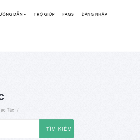
HƯỚNG DẪN
TRỢ GIÚP
FAQS
ĐĂNG NHẬP
c
hao Tác
/