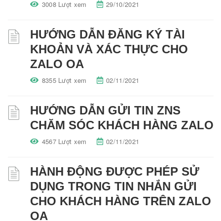
3008 Lượt xem
29/10/2021
HƯỚNG DẪN ĐĂNG KÝ TÀI
KHOẢN VÀ XÁC THỰC CHO
ZALO OA
8355 Lượt xem
02/11/2021
HƯỚNG DẪN GỬI TIN ZNS
CHĂM SÓC KHÁCH HÀNG ZALO
4567 Lượt xem
02/11/2021
HÀNH ĐỘNG ĐƯỢC PHÉP SỬ
DỤNG TRONG TIN NHẮN GỬI
CHO KHÁCH HÀNG TRÊN ZALO
OA