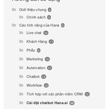
Giới thiệu chung
2
Chính sách
3
Các tính năng của Hana
0
Live chat
10
Khách Hàng
17
Phễu
6
Marketing
10
Automation
21
Chatbot
12
Workflow
12
Tích hợp với các phần mềm CRM
12
Cài đặt chatbot Hana.ai
39