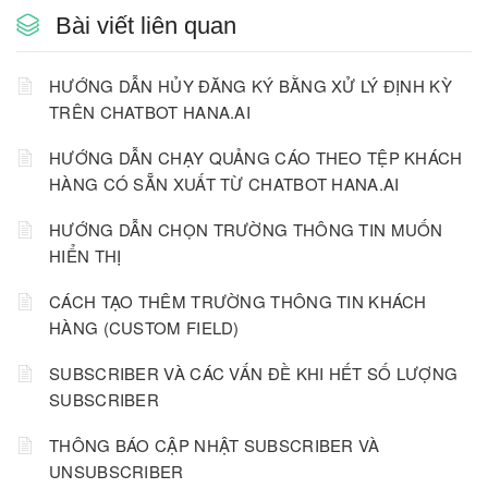
Bài viết liên quan
HƯỚNG DẪN HỦY ĐĂNG KÝ BẰNG XỬ LÝ ĐỊNH KỲ
TRÊN CHATBOT HANA.AI
HƯỚNG DẪN CHẠY QUẢNG CÁO THEO TỆP KHÁCH
HÀNG CÓ SẴN XUẤT TỪ CHATBOT HANA.AI
HƯỚNG DẪN CHỌN TRƯỜNG THÔNG TIN MUỐN
HIỂN THỊ
CÁCH TẠO THÊM TRƯỜNG THÔNG TIN KHÁCH
HÀNG (CUSTOM FIELD)
SUBSCRIBER VÀ CÁC VẤN ĐỀ KHI HẾT SỐ LƯỢNG
SUBSCRIBER
THÔNG BÁO CẬP NHẬT SUBSCRIBER VÀ
UNSUBSCRIBER