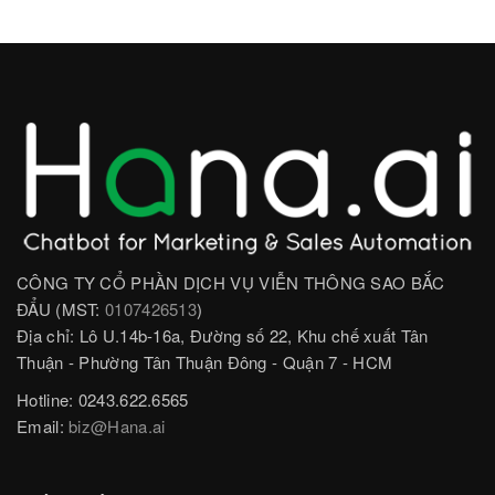
CÔNG TY CỔ PHẦN DỊCH VỤ VIỄN THÔNG SAO BẮC
ĐẨU (MST:
0107426513
)
Địa chỉ: Lô U.14b-16a, Đường số 22, Khu chế xuất Tân
Thuận - Phường Tân Thuận Đông - Quận 7 - HCM
Hotline: 0243.622.6565
Email:
biz@Hana.ai