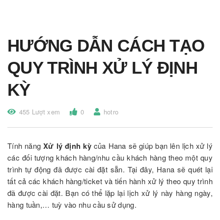
HƯỚNG DẪN CÁCH TẠO
QUY TRÌNH XỬ LÝ ĐỊNH
KỲ
455 Lượt xem
0
hotro
Tính năng
Xử lý định kỳ
của Hana sẽ giúp bạn lên lịch xử lý
các đối tượng khách hàng/nhu cầu khách hàng theo một quy
trình tự động đã được cài đặt sẵn. Tại đây, Hana sẽ quét lại
tất cả các khách hàng/ticket và tiến hành xử lý theo quy trình
đã được cài đặt. Bạn có thể lặp lại lịch xử lý này hàng ngày,
hàng tuần,… tuỳ vào nhu cầu sử dụng.