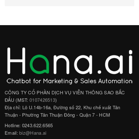
CÔNG TY CỔ PHẦN DỊCH VỤ VIỄN THÔNG SAO BẮC
ĐẨU (MST:
0107426513
)
Địa chỉ: Lô U.14b-16a, Đường số 22, Khu chế xuất Tân
Thuận - Phường Tân Thuận Đông - Quận 7 - HCM
Hotline: 0243.622.6565
Email:
biz@Hana.ai