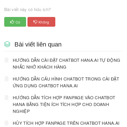
Bài viết này có hữu ích?
Có
Không
Bài viết liên quan
HƯỚNG DẪN CÀI ĐẶT CHATBOT HANA.AI TỰ ĐỘNG
NHẮC NHỞ KHÁCH HÀNG
HƯỚNG DẪN CẤU HÌNH CHATBOT TRONG CÀI ĐẶT
ỨNG DỤNG CHATBOT HANA.AI
HƯỚNG DẪN TÍCH HỢP FANPAGE VÀO CHATBOT
HANA BẰNG TIỆN ÍCH TÍCH HỢP CHO DOANH
NGHIỆP
HỦY TÍCH HỢP FANPAGE TRÊN CHATBOT HANA.AI