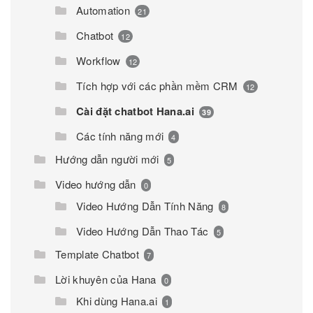
Automation
21
Chatbot
12
Workflow
12
Tích hợp với các phần mềm CRM
12
Cài đặt chatbot Hana.ai
39
Các tính năng mới
4
Hướng dẫn người mới
5
Video hướng dẫn
0
Video Hướng Dẫn Tính Năng
8
Video Hướng Dẫn Thao Tác
5
Template Chatbot
7
Lời khuyên của Hana
0
Khi dùng Hana.ai
1