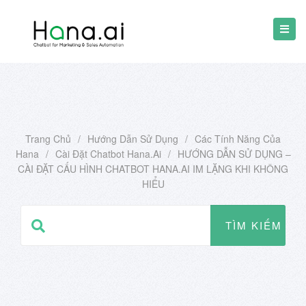
Trang Chủ
/
Hướng Dẫn Sử Dụng
/
Các Tính Năng Của
Hana
/
Cài Đặt Chatbot Hana.ai
/
HƯỚNG DẪN SỬ DỤNG –
CÀI ĐẶT CẤU HÌNH CHATBOT HANA.AI IM LẶNG KHI KHÔNG
HIỂU