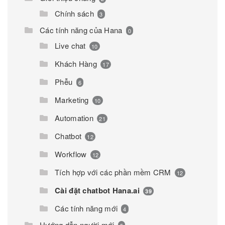
Chính sách
3
Các tính năng của Hana
0
Live chat
10
Khách Hàng
17
Phễu
6
Marketing
10
Automation
21
Chatbot
12
Workflow
12
Tích hợp với các phần mềm CRM
12
Cài đặt chatbot Hana.ai
39
Các tính năng mới
4
Hướng dẫn người mới