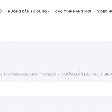
Ủ
HƯỚNG DẪN SỬ DỤNG
CÁC TÍNH NĂNG MỚI
VIDEO 
c Tính Năng Của Hana
/
Chatbot
/
HƯỚNG DẪN ĐÀO TẠO Ý ĐỊNH