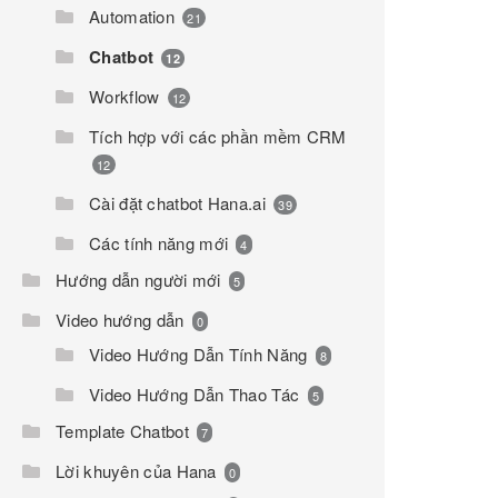
Automation
21
Chatbot
12
Workflow
12
Tích hợp với các phần mềm CRM
12
Cài đặt chatbot Hana.ai
39
Các tính năng mới
4
Hướng dẫn người mới
5
Video hướng dẫn
0
Video Hướng Dẫn Tính Năng
8
Video Hướng Dẫn Thao Tác
5
Template Chatbot
7
Lời khuyên của Hana
0