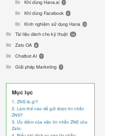
Khi dùng Hana.ai
1
Khi dùng Facebook
3
Kinh nghiệm sử dụng Hana
3
Tài liệu dành cho kỹ thuật
10
Zalo OA
8
Chatbot AI
7
Giải pháp Marketing
7
Mục lục
1. ZNS là gì?
2. Làm thế nào để gửi được tin nhắn
ZNS?
3. Ưu điểm của việc tin nhắn ZNS của
Zalo:
4. Biểu phí dịch vụ nạp tin nhắn: