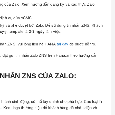
h vàng của Zalo: Xem hướng dẫn đăng ký và xác thực Zalo
i dịch vụ của eSMS
ng ký và phê duyệt bởi Zalo: Để sử dụng tin nhắn ZNS, Khách
duyệt template là
2-3 ngày
làm việc.
 nhắn ZNS, vui lòng liên hệ HANA
tại đây
để được hỗ trợ.
ài đặt gửi tin nhắn Zalo ZNS trên Hana.ai theo hướng dẫn:
N NHẮN ZNS CỦA ZALO:
h ảnh sinh động, có thể tùy chỉnh cho phù hợp. Các loại tin
… Kèm logo thương hiệu để khách hàng dễ nhận diện và