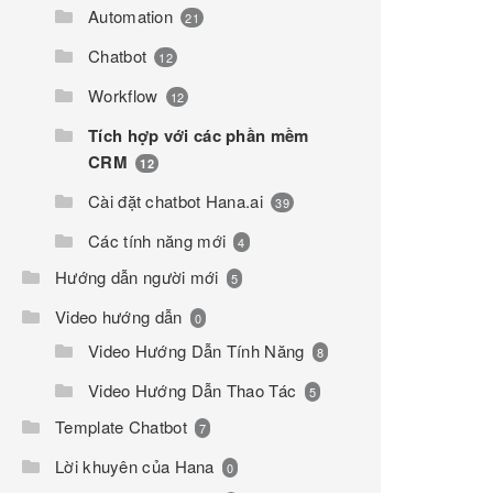
Automation
21
Chatbot
12
Workflow
12
Tích hợp với các phần mềm
CRM
12
Cài đặt chatbot Hana.ai
39
Các tính năng mới
4
Hướng dẫn người mới
5
Video hướng dẫn
0
Video Hướng Dẫn Tính Năng
8
Video Hướng Dẫn Thao Tác
5
Template Chatbot
7
Lời khuyên của Hana
0