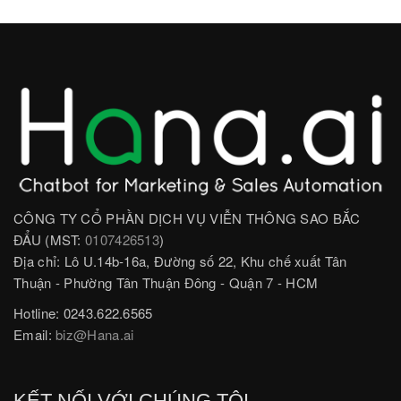
CÔNG TY CỔ PHẦN DỊCH VỤ VIỄN THÔNG SAO BẮC
ĐẨU (MST:
0107426513
)
Địa chỉ: Lô U.14b-16a, Đường số 22, Khu chế xuất Tân
Thuận - Phường Tân Thuận Đông - Quận 7 - HCM
Hotline: 0243.622.6565
Email:
biz@Hana.ai
KẾT NỐI VỚI CHÚNG TÔI