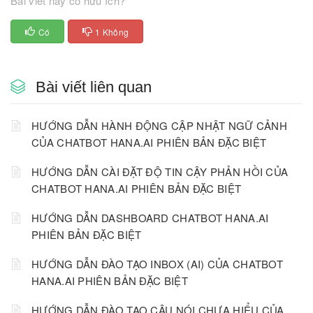
Bài viết này có hữu ích?
Có
1 Không
Bài viết liên quan
HƯỚNG DẪN HÀNH ĐỘNG CẬP NHẬT NGỮ CẢNH
CỦA CHATBOT HANA.AI PHIÊN BẢN ĐẶC BIỆT
HƯỚNG DẪN CÀI ĐẶT ĐỘ TIN CẬY PHẢN HỒI CỦA
CHATBOT HANA.AI PHIÊN BẢN ĐẶC BIỆT
HƯỚNG DẪN DASHBOARD CHATBOT HANA.AI
PHIÊN BẢN ĐẶC BIỆT
HƯỚNG DẪN ĐÀO TẠO INBOX (AI) CỦA CHATBOT
HANA.AI PHIÊN BẢN ĐẶC BIỆT
HƯỚNG DẪN ĐÀO TẠO CÂU NÓI CHƯA HIỂU CỦA