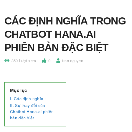
CÁC ĐỊNH NGHĨA TRONG
CHATBOT HANA.AI
PHIÊN BẢN ĐẶC BIỆT
350 Lượt xem
0
tran-nguyen
Mục lục
I. Các định nghĩa :
II. Sự thay đổi của
Chatbot Hana.ai phiên
bản đặc biệt