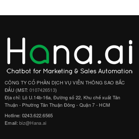
CÔNG TY CỔ PHẦN DỊCH VỤ VIỄN THÔNG SAO BẮC
ĐẨU (MST:
0107426513
)
Địa chỉ: Lô U.14b-16a, Đường số 22, Khu chế xuất Tân
Thuận - Phường Tân Thuận Đông - Quận 7 - HCM
Hotline: 0243.622.6565
Email:
biz@Hana.ai